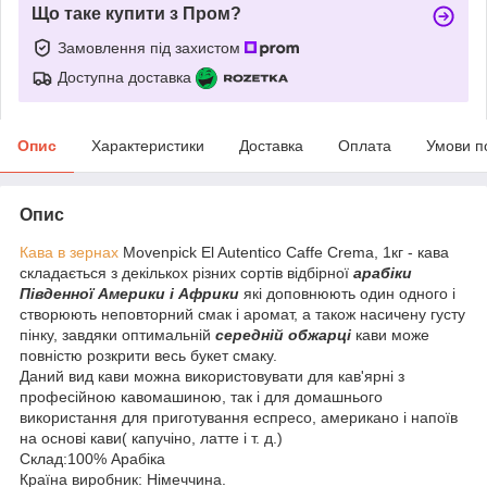
Що таке купити з Пром?
Замовлення під захистом
Доступна доставка
Опис
Характеристики
Доставка
Оплата
Умови п
Опис
Кава в зернах
Movenpick El Autentico Caffe Crema, 1кг - кава
складається з декількох різних сортів відбірної
арабіки
Південної Америки і Африки
які доповнюють один одного і
створюють неповторний смак і аромат, а також насичену густу
пінку, завдяки оптимальній
середній обжарці
кави може
повністю розкрити весь букет смаку.
Даний вид кави можна використовувати для кав'ярні з
професійною кавомашиною, так і для домашнього
використання для приготування еспресо, американо і напоїв
на основі кави( капучіно, латте і т. д.)
Склад:100% Арабіка
Країна виробник: Німеччина.