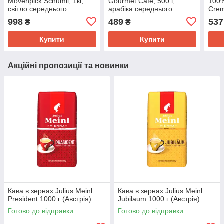
Movenpick Schumli, 1кг,
Gourmet Cafe, 500 г,
100%
світло середнього
арабіка середнього
Crem
обсмаження з кислинкою,
обсмаження, Німеччина
пачц
998
489
537
₴
₴
Німеччина (Оригінал)
сере
Купити
Купити
Акційні пропозиції та новинки
Кава в зернах Julius Meinl
Кава в зернах Julius Meinl
President 1000 г (Австрія)
Jubilaum 1000 г (Австрія)
Готово до відправки
Готово до відправки