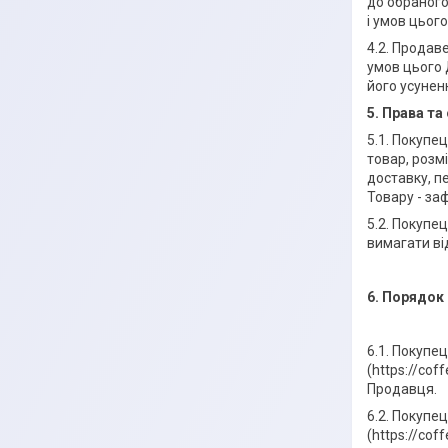
до обраного
і умов цього
4.2. Продав
умов цього
його усунен
5. Права та
5.1. Покупе
товар, розмі
доставку, п
Товару - заф
5.2. Покупец
вимагати ві
6. Порядок
6.1. Покупе
(https://cof
Продавця.
6.2. Покупе
(https://co