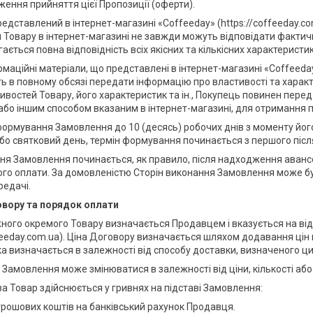
ження прийняття цієї Пропозиції (оферти).
представлений в інтернет-магазині «Coffeeday» (https://coffeeday.co
Товару в інтернет-магазині не завжди можуть відповідати фактич
ається повна відповідність всіх якісних та кількісних характеристи
ормаційні матеріали, що представлені в інтернет-магазині «Coffeeda
ь в повному обсязі передати інформацію про властивості та характ
ивостей Товару, його характеристик та ін., Покупець повинен пе
бо іншим способом вказаним в інтернет-магазині, для отримання п
 формування Замовлення до 10 (десясь) робочих днів з моменту йо
або святковий день, термін формування починається з першого післ
ння Замовлення починається, як правило, після надходження аван
го оплати. За домовленістю Сторін виконання Замовлення може бу
едачі.
говору та порядок оплати
ожного окремого Товару визначається Продавцем і вказується на від
ffeeday.com.ua). Ціна Договору визначається шляхом додавання цін в
ка визначається в залежності від способу доставки, визначеного 
ть Замовлення може змінюватися в залежності від ціни, кількості аб
 за Товар здійснюється у гривнях на підставі Замовлення:
рошових коштів на банківський рахунок Продавця.