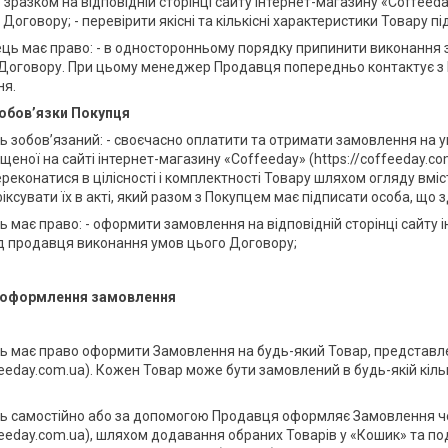
 зразком на відповідній сторінці сайту інтернет-магазину «Coffee
 Договору; - перевірити якісні та кількісні характеристики Товару пі
ець має право: - в односторонньому порядку припинити виконання
 Договору. При цьому менеджер Продавця попередньо контактує з
ня.
 обов’язки Покупця
ць зобов’язаний: - своєчасно оплатити та отримати замовлення на 
щеної на сайті інтернет-магазину «Coffeeday» (https://coffeeday.com
ереконатися в цілісності і комплектності Товару шляхом огляду вмі
іксувати їх в акті, який разом з Покупцем має підписати особа, що 
ь має право: - оформити замовлення на відповідній сторінці сайту і
д продавця виконання умов цього Договору;
 оформлення замовлення
ць має право оформити Замовлення на будь-який Товар, представле
feeday.com.ua). Кожен Товар може бути замовлений в будь-якій кілько
ць самостійно або за допомогою Продавця оформляє Замовлення че
ffeeday.com.ua), шляхом додавання обраних Товарів у «Кошик» та п