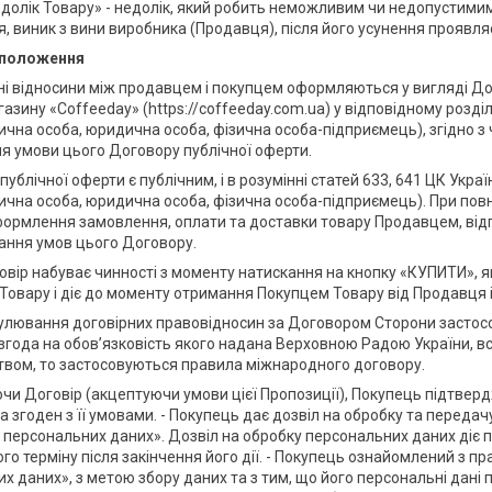
едолік Товару» - недолік, який робить неможливим чи недопустими
, виник з вини виробника (Продавця), після його усунення проявля
і положення
рні відносини між продавцем і покупцем оформляються у вигляді До
газину «Coffeeday» (https://coffeeday.com.ua) у відповідному розд
зична особа, юридична особа, фізична особа-підприємець), згідно
я умови цього Договору публічної оферти.
 публічної оферти є публічним, і в розумінні статей 633, 641 ЦК Укр
зична особа, юридична особа, фізична особа-підприємець). При по
формлення замовлення, оплати та доставки товару Продавцем, від
нання умов цього Договору.
говір набуває чинності з моменту натискання на кнопку «КУПИТИ», 
Товару і діє до моменту отримання Покупцем Товару від Продавця і
гулювання договірних правовідносин за Договором Сторони засто
згода на обов’язковість якого надана Верховною Радою України, вст
вом, то застосовуються правила міжнародного договору.
ючи Договір (акцептуючи умови цієї Пропозиції), Покупець підтвер
та згоден з її умовами. - Покупець дає дозвіл на обробку та перед
 персональних даних». Дозвіл на обробку персональних даних діє п
о терміну після закінчення його дії. - Покупець ознайомлений з п
х даних», з метою збору даних та з тим, що його персональні да