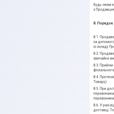
будь-яким і
з Продавце
8. Порядок
8.1. Продав
за допомог
із складу П
8.2. Продав
звичайно ви
8.3. Прийом
фіскального
8.4. Претен
Товару).
8.5. При дос
перевізника
перевізника
8.6. У разі
доставці, Т