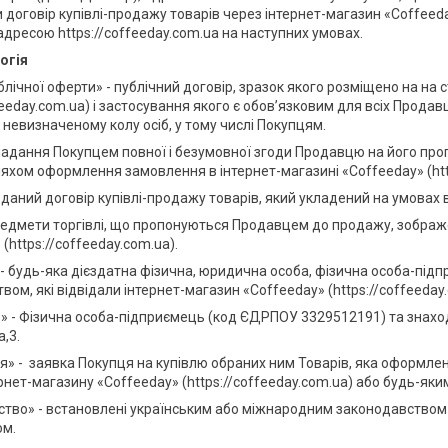
 договір купівлі-продажу товарів через інтернет-магазин «Coffeed
 адресою https://coffeeday.com.ua на наступних умовах.
огія
блічної оферти» - публічний договір, зразок якого розміщено на на 
ffeeday.com.ua) і застосування якого є обов’язковим для всіх Прод
невизначеному колу осіб, у тому числі Покупцям.
надання Покупцем повної і безумовної згоди Продавцю на його про
хом оформлення замовлення в інтернет-магазині «Coffeeday» (http
 даний договір купівлі-продажу товарів, який укладений на умовах
редмети торгівлі, що пропонуються Продавцем до продажу, зображе
(https://coffeeday.com.ua).
- будь-яка дієздатна фізична, юридична особа, фізична особа-під
вом, які відвідали інтернет-магазин «Coffeeday» (https://coffeeday
 - Фізична особа-підприємець (код ЄДРПОУ 3329512191) та знаходи
,3.
» - заявка Покупця на купівлю обраних ним Товарів, яка оформл
ернет-магазину «Coffeeday» (https://coffeeday.com.ua) або будь-я
тво» - встановлені українським або міжнародним законодавством
ом.