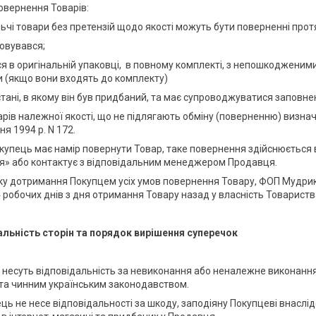
повернення Товарів:
чі товари без претензій щодо якості можуть бути поверненні протя
овувався;
я в оригінальній упаковці, в повному комплекті, з непошкодженим
 (якщо вони входять до комплекту)
стані, в якому він був придбаний, та має супроводжуватися запов
арів належної якості, що не підлягають обміну (поверненню) визначе
ня 1994 р. N 172.
окупець має намір повернути Товар, таке повернення здійснюється 
я» або контактує з відповідальним менеджером Продавця.
дку дотримання Покупцем усіх умов повернення Товару, ФОП Мудрик
 робочих днів з дня отримання Товару назад у власність Товарист
альність сторін та порядок вирішення суперечок
и несуть відповідальність за невиконання або неналежне виконан
та чинним українським законодавством.
ець не несе відповідальності за шкоду, заподіяну Покупцеві внасл