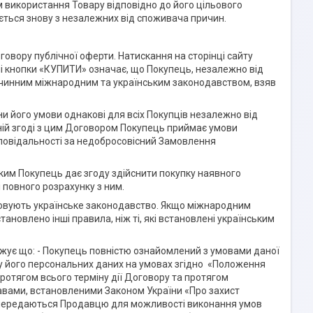
м використання Товару відповідно до його цільового
ється знову з незалежних від споживача причин.
говору публічної оферти. Натискання на сторінці сайту
ілі кнопки «КУПИТИ» означає, що Покупець, незалежно від
 з чинним міжнародним та українським законодавством, взяв
аїни його умови однакові для всіх Покупців незалежно від
вній згоді з цим Договором Покупець приймає умови
повідальності за недобросовісний Замовлення
яким Покупець дає згоду здійснити покупку наявного
 повного розрахунку з ним.
совують українське законодавство. Якщо міжнародним
ановлено інші правила, ніж ті, які встановлені українським
джує що: - Покупець повністю ознайомлений з умовами даної
ачу його персональних даних на умовах згідно «Положення
ротягом всього терміну дії Договору та протягом
равами, встановленими Законом України «Про захист
ні передаються Продавцю для можливості виконання умов