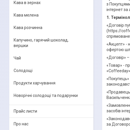
Кава в зернах
з Покупцями
інтернет за
Кава мелена
1. Термінол
«Договір пу
Кава розчинна
(https://co
спрямоване 
Капучино, гарячий шоколад,
«Акцепт» - 
вершки
офертою шля
«Договір» –
Чай
«Товар» - п
Солодощі
«Coffeeday» 
«Покупець» 
Продукти харчування
законодавст
«Продавець»
Новорічні солодощі та подарунки
Васильченка
«Замовлення
засобів інт
Прайс листи
«Законодавс
Про нас
за Договор