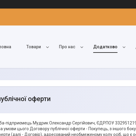
ловна
Товари
Про нас
Додатково
публічної оферти
ба-підприємець Мудрик Олександр Сергійович, ЄДРПОУ 332951219, (д
а умови цього Договору публічної оферти - Покупець, з іншого боку,
ферти (далі - Договір), адресований необмеженому колу осіб, що є