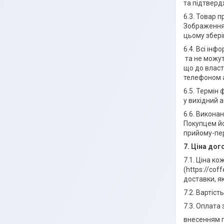
та підтверд
6.3. Товар 
Зображення 
цьому зберіг
6.4. Всі інф
та не можут
що до власт
телефоном а
6.5. Термін
у вихідний 
6.6. Викона
Покупцем йо
прийому-пер
7. Ціна до
7.1. Ціна к
(https://co
доставки, я
7.2. Вартіс
7.3. Оплата
внесенням г