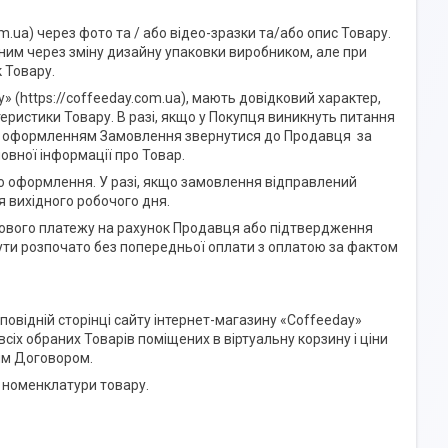
m.ua) через фото та / або відео-зразки та/або опис Товару.
ним через зміну дизайну упаковки виробником, але при
к Товару.
y» (https://coffeeday.com.ua), мають довідковий характер,
еристики Товару. В разі, якщо у Покупця виникнуть питання
ред оформленням Замовлення звернутися до Продавця за
овної інформації про Товар.
го оформлення. У разі, якщо замовлення відправлений
я вихідного робочого дня.
сового платежу на рахунок Продавця або підтвердження
ти розпочато без попередньої оплати з оплатою за фактом
повідній сторінці сайту інтернет-магазину «Coffeeday»
сіх обраних Товарів поміщених в віртуальну корзину і ціни
цим Договором.
о номенклатури товару.