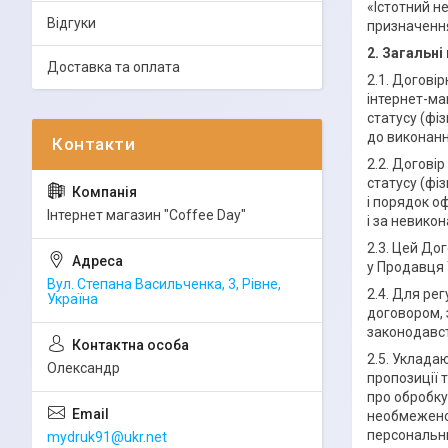
«Істотний н
Відгуки
призначення
2. Загальн
Доставка та оплата
2.1. Догові
інтернет-ма
статусу (фі
до виконанн
2.2. Договір
статусу (фі
і порядок о
Інтернет магазин "Coffee Day"
і за невико
2.3. Цей До
у Продавця 
Вул. Степана Васильченка, 3, Рівне,
2.4. Для ре
Україна
договором, 
законодавст
2.5. Уклада
Олександр
пропозиції 
про обробку
необмеженог
персональни
mydruk91@ukr.net