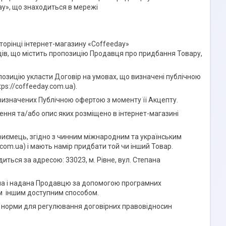
ay», що знаходиться в мережі
сторінці інтернет-магазину «Coffeeday»
авців, що містить пропозицію Продавця про придбання Товару,
позицію укласти Договір на умовах, що визначені публічною
s://coffeeday.com.ua).
 визначених Публічною офертою з моменту її Акцепту.
ння та/або опис яких розміщено в інтернет-магазині
приємець, згідно з чинним міжнародним та українським
.com.ua) і мають намір придбати той чи інший Товар.
ться за адресою: 33023, м. Рівне, вул. Степана
ена і надана Продавцю за допомогою програмних
ким іншим доступним способом.
 норми для регулювання договірних правовідносин