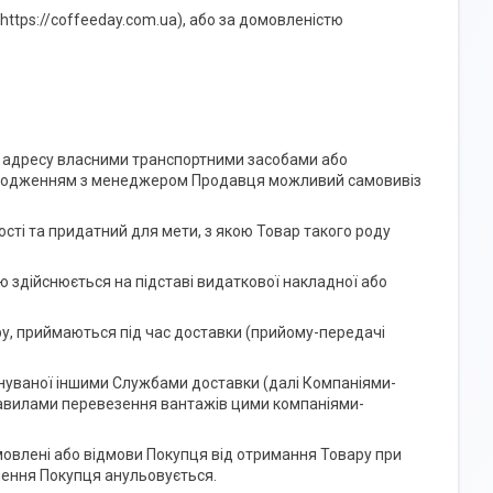
ttps://coffeeday.com.ua), або за домовленістю
м адресу власними транспортними засобами або
узгодженням з менеджером Продавця можливий самовивіз
сті та придатний для мети, з якою Товар такого роду
тю здійснюється на підставі видаткової накладної або
вару, приймаються під час доставки (прийому-передачі
виконуваної іншими Службами доставки (далі Компаніями-
равилами перевезення вантажів цими компаніями-
амовлені або відмови Покупця від отримання Товару при
лення Покупця анульовується.