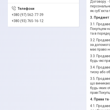
Договору. -
персональни
як суб`єкта
+380 (97) 562-77-39
3. Предмет
+380 (93) 765-16-12
3.1. Продав
Покупцем на
та в порядк
3.2. Продав
за допомого
має право н
3.3. Продав
будь-які пра
3.4. Продав
тиску або о
3.5. Продав
що виникают
будь-яких о
прав Покупц
4. Права т
4.1. Продав