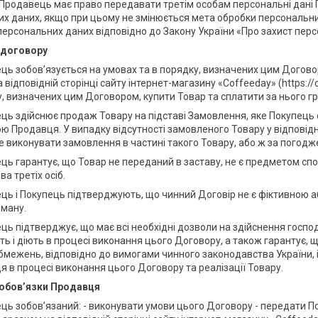
 Продавець має право передавати третім особам персональні дані 
х даних, якщо при цьому не змінюється мета обробки персональних 
 персональних даних відповідно до Закону України «Про захист пер
 договору
ець зобов’язується на умовах та в порядку, визначених цим Догов
 відповідній сторінці сайту інтернет-магазину «Coffeeday» (https:/
у, визначених цим Договором, купити Товар та сплатити за нього гр
ець здійснює продаж Товару на підставі Замовлення, яке Покупець
ю Продавця. У випадку відсутності замовленого Товару у відпові
е виконувати замовлення в частині такого Товару, або ж за погодж
ець гарантує, що Товар не переданий в заставу, не є предметом спор
ва третіх осіб.
ець і Покупець підтверджують, що чинний Договір не є фіктивною
бману.
ець підтверджує, що має всі необхідні дозволи на здійснення госпо
ь і діють в процесі виконання цього Договору, а також гарантує, щ
бмежень, відповідно до вимогами чинного законодавства України, і
я в процесі виконання цього Договору та реалізації Товару.
а обов’язки Продавця
ець зобов’язаний: - виконувати умови цього Договору - передати П