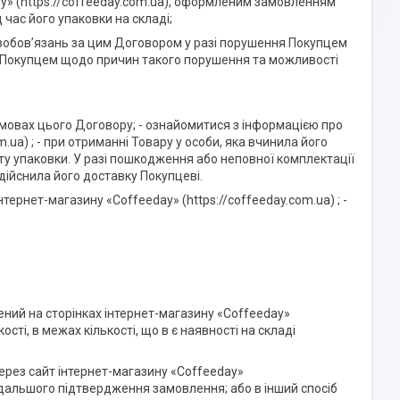
day» (https://coffeeday.com.ua), оформленим замовленням
д час його упаковки на складі;
 зобов’язань за цим Договором у разі порушення Покупцем
 Покупцем щодо причин такого порушення та можливості
умовах цього Договору; - ознайомитися з інформацією про
.ua) ; - при отриманні Товару у особи, яка вчинила його
сту упаковки. У разі пошкодження або неповної комплектації
здійснила його доставку Покупцеві.
нтернет-магазину «Coffeeday» (https://coffeeday.com.ua) ; -
ний на сторінках інтернет-магазину «Coffeeday»
сті, в межах кількості, що в є наявності на складі
рез сайт інтернет-магазину «Coffeeday»
одальшого підтвердження замовлення; або в інший спосіб