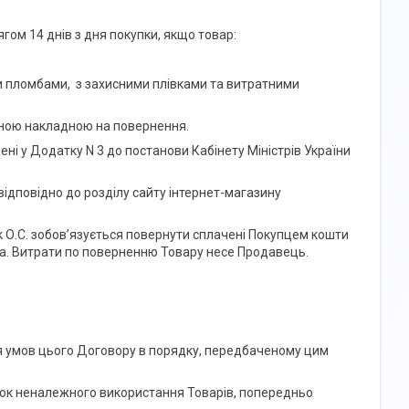
гом 14 днів з дня покупки, якщо товар:
и пломбами, з захисними плівками та витратними
неною накладною на повернення.
ні у Додатку N 3 до постанови Кабінету Міністрів України
відповідно до розділу сайту інтернет-магазину
 О.С. зобов’язується повернути сплачені Покупцем кошти
ва. Витрати по поверненню Товару несе Продавець.
ня умов цього Договору в порядку, передбаченому цим
ідок неналежного використання Товарів, попередньо