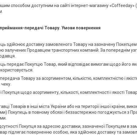
ншим способом доступним на сайті інтернет-магазину «Coffeeday» (h
м.
 приймання-передачі Товару. Умови повернення
ець здійснює доставку замовленого Товару на зазначену Покепце
ою залучених Продавцем транспортних компаній. За попереднім 
родавця.
ець передає Покупцю Товар, який відповідає вимогам щодо його яко
користовується.
-передача Товару за асортиментом, кількістю, комплектністю і якіс
 чеку.
зії Покупця щодо асортименту, кількості, комплектності і якості То
тавці Товарів в інші міста України або на території іншої країни, 
ми) Покупець в повному обсязі і беззастережно погоджується з П
ми.
 відсутності Покупця за адресою доставки, зазначеної Покупцем в з
овар підлягає поверненню особою, яка здійснює доставку та замов