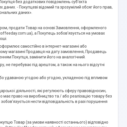
Покупця без додаткових повідомлень суб’єкта
даних. - Покупцеві відомий та зрозумілий обсяг його прав,
сональних даних».
ором, продати Товар на основі Замовлення, оформленого
/coffeeday.com.ua), а Покупець зобов’язується на умовах
оші.
 оформлює самостійно в інтернет-магазині або
дному магазині Продавця на дату замовлення, Продавець
енням Покупця, замінити його на аналогічний.
у, не перебуває під арештом, а також на нього відсутні
 або удаваною угодою або угодою, укладеною під впливом
дарської діяльності, які регулюють сферу правовідносин,
о має право на виробництво та / або реалізацію товару без
 зобов’язується нести відповідальність в разі порушення
окупцю Товар (за умови наявності останнього) відповідно