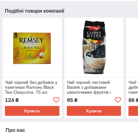
Подібні товари компанії
Чай чорний без добавок у
Чай чорний листовий
Чай 
пакетиках Ramsey Black
Bastek з добавками
дріб
Tea Clasyczna, 75 шт,
шматочками фруктів і
паке
Польща
квітів, 100 г, Польща
(100
124
95
86
₴
₴
Купити
Купити
Про нас