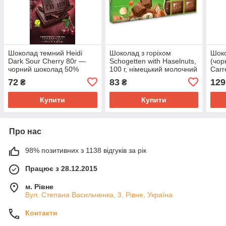
Шоколад темний Heidi
Шоколад з горіхом
Шоко
Dark Sour Cherry 80г —
Schogetten with Haselnuts,
(чор
чорний шоколад 50%
100 г, німецький молочний
Carr
какао з вишнею
шоколад із горіхами
100г
72
83
129
₴
₴
Купити
Купити
Про нас
98% позитивних з 1138 відгуків за рік
Працює з 28.12.2015
м. Рівне
Вул. Степана Васильченка, 3, Рівне, Україна
Контакти