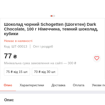
Шоколад чорний Schogetten (Шогетен) Dark
Chocolate, 100 г Німеччина, темний шоколад,
кубики
Немає в наявності
Код: ШТ-00013
Опт і роздріб
77
₴
Мінімальна сума замовлення на сайті — 300 ₴
75 ₴
від 15 шт.
70 ₴
від 30 шт.
Опис
Характеристики
Доставка
Оплата
Умови п
Опис