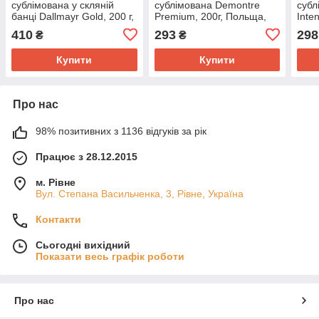
сублімована у скляній
сублімована Demontre
субл
банці Dallmayr Gold, 200 г,
Premium, 200г, Польща,
Inte
Німеччина
гранульована, у скляній
гран
410
293
298
₴
₴
банці
банц
Купити
Купити
Про нас
98% позитивних з 1136 відгуків за рік
Працює з 28.12.2015
м. Рівне
Вул. Степана Васильченка, 3, Рівне, Україна
Контакти
Сьогодні вихідний
Показати весь графік роботи
Про нас