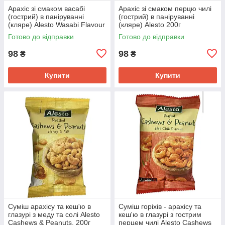
Арахіс зі смаком васабі
Арахіс зі смаком перцю чилі
(гострий) в паніруванні
(гострий) в паніруванні
(кляре) Alesto Wasabi Flavour
(кляре) Alesto 200г
200г Німеччина
Німеччина
Готово до відправки
Готово до відправки
98
98
₴
₴
Купити
Купити
Суміш арахісу та кеш'ю в
Суміш горіхів - арахісу та
глазурі з меду та солі Alesto
кеш'ю в глазурі з гострим
Cashews & Peanuts, 200г
перцем чилі Alesto Cashews