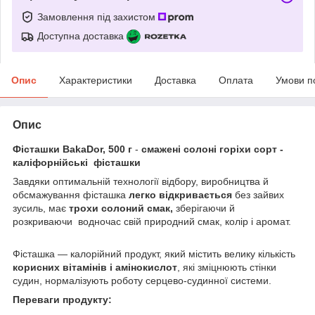
Замовлення під захистом
Доступна доставка
Опис
Характеристики
Доставка
Оплата
Умови п
Опис
Фісташки BakaDor, 500 г
-
смажені солоні горіхи сорт -
каліфорнійські фісташки
Завдяки оптимальній технології відбору, виробництва й
обсмажування фісташка
легко відкривається
без зайвих
зусиль, має
трохи солоний смак,
зберігаючи й
розкриваючи водночас свій природний смак, колір і аромат.
Фісташка — калорійний продукт, який містить велику кількість
корисних вітамінів і амінокислот
, які зміцнюють стінки
судин, нормалізують роботу серцево-судинної системи.
Переваги продукту: