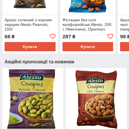
Арахіс солений з чорним
Фісташки без солі
Арах
перцем Alesto Peanuts,
каліфорнійські Alesto, 250
чилі
150г
г, Німеччина, Оригінал,
пані
200г
68
287
98
₴
₴
Купити
Купити
Акційні пропозиції та новинки