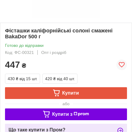
Фісташки каліфорнійські солоні смажені
BakaDor 500 г
Готово до відправки
Код: ФС-00321
Опт і роздріб
447
₴
430 ₴
від 15 шт.
420 ₴
від 40 шт.
Купити
або
Купити з
Що таке купити з Пром?