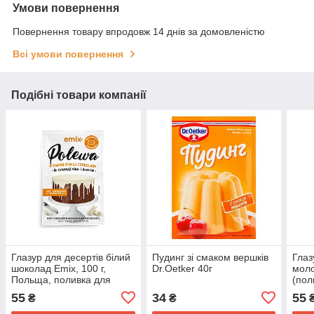
Умови повернення
Повернення товару впродовж 14 днів за домовленістю
Всі умови повернення
Подібні товари компанії
Глазур для десертів білий
Пудинг зі смаком вершків
Глаз
шоколад Emix, 100 г,
Dr.Oetker 40г
мол
Польща, поливка для
(пол
тортів
Пол
55
34
55
₴
₴