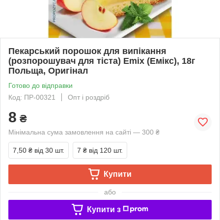
Пекарський порошок для випікання
(розпорошувач для тіста) Emix (Емікс), 18г
Польща, Оригінал
Готово до відправки
Код: ПР-00321
Опт і роздріб
8
₴
Мінімальна сума замовлення на сайті — 300 ₴
7,50 ₴
від 30 шт.
7 ₴
від 120 шт.
Купити
або
Купити з