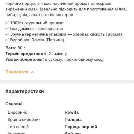
чорного перцю, він має насичений аромат та яскраво
виражений смак. Ідеально підходить для приготування м’яса,
риби, супів, салатів та інших страв.
✅ 100% натуральний продукт
✅ Без домішок і консервантів
✅ Зручна герметична упаковка — зберігає свіжість і аромат
✅ Виробник: Rowita (Польща)
Вага:
80 г
Термін придатності:
24 місяці
Умови зберігання:
в сухому, прохолодному місці
Приховати
Характеристики
Основні
Виробник
Rowita
Країна виробник
Польща
Тип спецій
Перець чорний
Упаковка
Дой-пак