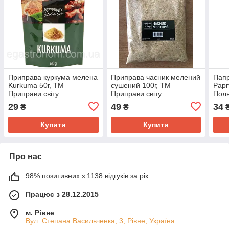
Приправа куркума мелена
Приправа часник мелений
Папр
Kurkuma 50г, ТМ
сушений 100г, ТМ
Papr
Приправи світу
Приправи світу
Поль
заст
29
49
34
₴
₴
Купити
Купити
Про нас
98% позитивних з 1138 відгуків за рік
Працює з 28.12.2015
м. Рівне
Вул. Степана Васильченка, 3, Рівне, Україна