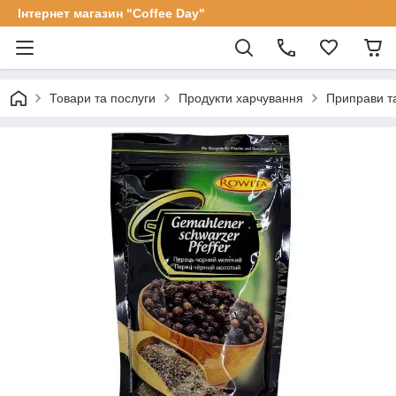
Інтернет магазин "Coffee Day"
Товари та послуги
Продукти харчування
Приправи та