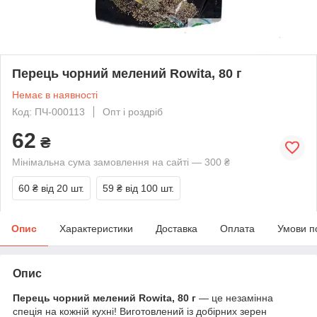
Перець чорний мелений Rowita, 80 г
Немає в наявності
Код: ПЧ-000113
Опт і роздріб
62
₴
Мінімальна сума замовлення на сайті — 300 ₴
60 ₴
від 20 шт.
59 ₴
від 100 шт.
Опис
Характеристики
Доставка
Оплата
Умови п
Опис
Перець чорний мелений Rowita, 80 г
— це незамінна
спеція на кожній кухні! Виготовлений із добірних зерен