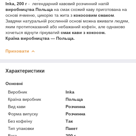
Inka, 200 г
- легендарний кавовий розчинний напій
виробництва Польща
на смак схожий каву приготована на
основі ячменю, цикорію та жита з
кокосовим
смаком
.
Завдяки натуральній рослинній основі можна вживати людям,
яким протипоказаний або небажаний кофеїн, але однаково
хочеться відчути гіркуватий
смак кави з кокосом.
Країна виробництва — Польща.
Приховати
Характеристики
Основні
Виробник
Inka
Країна виробник
Польща
Вид кави
Розчинна
Форма випуску
Розчинна
Без кофеїну
Так
Тип упаковки
Пакет
Вага
200 г