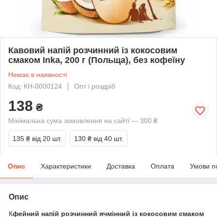
Кавовий напій розчинний із кокосовим
смаком Inka, 200 г (Польща), без кофеїну
Немає в наявності
Код: КН-0000124
Опт і роздріб
138
₴
Мінімальна сума замовлення на сайті — 300 ₴
135 ₴
від 20 шт.
130 ₴
від 40 шт.
Опис
Характеристики
Доставка
Оплата
Умови п
Опис
К
фейний напій розчинний ячмінний із кокосовим смаком