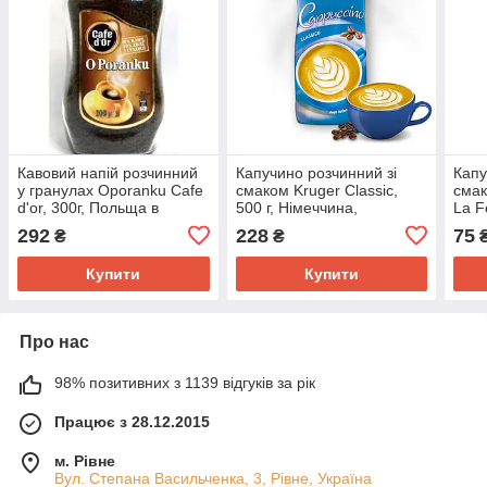
Кавовий напій розчинний
Капучино розчинний зі
Капу
у гранулах Oporanku Cafe
смаком Kruger Classic,
смак
d'or, 300г, Польща в
500 г, Німеччина,
La F
скляній банці, м'який,
125 г
292
228
75
₴
₴
Опоранку
напі
Купити
Купити
Про нас
98% позитивних з 1139 відгуків за рік
Працює з 28.12.2015
м. Рівне
Вул. Степана Васильченка, 3, Рівне, Україна