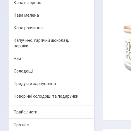
Кава в зернах
Кава мелена
Кава розчинна
Капучино, гарячий шоколад,
вершки
Чай
Солодощі
Продукти харчування
Новорічні солодощі та подарунки
Прайс листи
Про нас