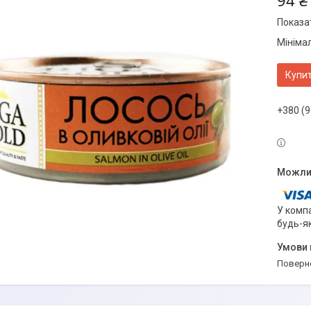
94 ₴
Показат
Мініма
Купи
+380 (9
У компа
будь-я
поверн