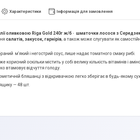
Характеристики
Інформація для замовлення
лії оливковою Riga Gold 240г ж/б
-
шматочки лосося з Середзе
ння
салатів, закусок, гарнірів
, а також може слугувати як самостійн
раний м'який і негострий соус, лише надає томатного смаку рибі.
же корисний оскільки містить у собі велику кількість вітамінів і ам
гко втамовує відчуття голоду.
рметичній бляшанці з відкривачкою легко зберігає в будь-якому сух
 ящику — 48 шт.