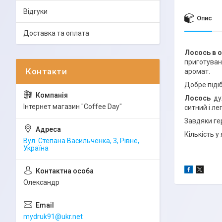
Відгуки
Опис
Доставка та оплата
Лосось в о
приготува
аромат.
Добре підіб
Лосось
ду
Інтернет магазин "Coffee Day"
ситний і ле
Завдяки ге
Кількість у
Вул. Степана Васильченка, 3, Рівне,
Україна
Олександр
mydruk91@ukr.net