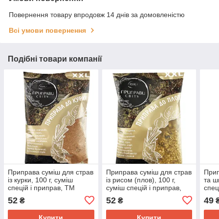
Повернення товару впродовж 14 днів за домовленістю
Всі умови повернення
Подібні товари компанії
Приправа суміш для страв
Приправа суміш для страв
Прип
із курки, 100 г, суміш
із рисом (плов), 100 г,
та ш
спецій і приправ, ТМ
суміш спецій і приправ,
спец
Приправі світу
ТМ Приправи свету
Прип
52
52
49
₴
₴
Купити
Купити