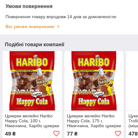
Умови повернення
Повернення товару впродовж 14 днів за домовленістю
Всі умови повернення
Подібні товари компанії
Цукерки желейні Haribo
Цукерки желейні Haribo
Цуке
Happy Cola, 100 г,
Happy Cola, 175 г,
Trol
Німеччина, Харібо цукерки
Німеччина, Харібо цукерки
(міш
жувальні мармеладні
жувальні мармеладні
49
77
478
₴
₴