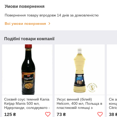
Умови повернення
Повернення товару впродовж 14 днів за домовленістю
Всі умови повернення
Подібні товари компанії
Соєвий соус темний Kania
Уксус винний (білий)
Сік 
Ketjap Manis 500 мл,
Helcom, 400 мл, Польща в
конц
Нідерланди, солодкувато -
пластиковій пляшці з
Citr
пряний смак
дозатором із червоного
плас
125
73
38
₴
₴
вина
доз