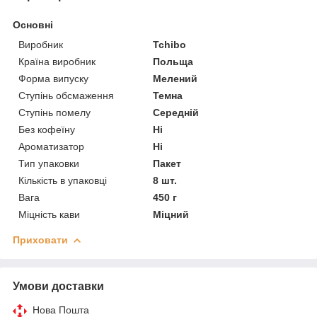
Основні
Виробник
Tchibo
Країна виробник
Польща
Форма випуску
Мелений
Ступінь обсмаження
Темна
Ступінь помелу
Середній
Без кофеїну
Ні
Ароматизатор
Ні
Тип упаковки
Пакет
Кількість в упаковці
8 шт.
Вага
450 г
Міцність кави
Міцний
Приховати
Умови доставки
Нова Пошта