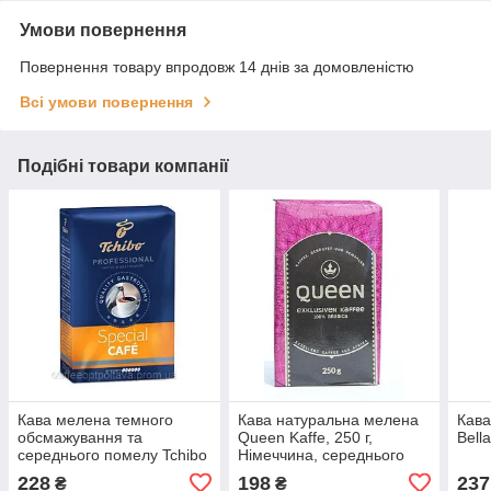
Умови повернення
Повернення товару впродовж 14 днів за домовленістю
Всі умови повернення
Подібні товари компанії
Кава мелена темного
Кава натуральна мелена
Кава
обсмажування та
Queen Kaffe, 250 г,
Bell
середнього помелу Tchibo
Німеччина, середнього
Special Cafe, 250г,
обсмажування
228
198
237
₴
₴
Польща, суміш робусти та