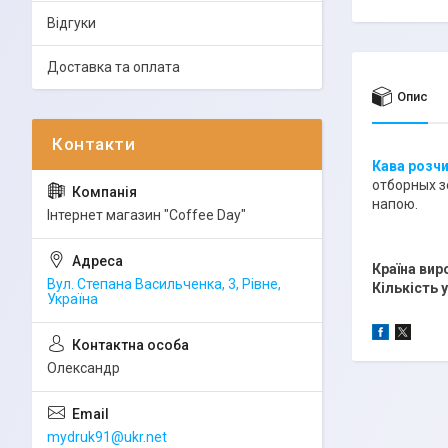
Відгуки
Доставка та оплата
Опис
Кава розч
отборных з
напою.
Інтернет магазин "Coffee Day"
Країна вир
Вул. Степана Васильченка, 3, Рівне,
Кількість 
Україна
Олександр
mydruk91@ukr.net