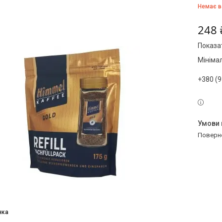
Немає в
248 
Показат
Мініма
+380 (9
поверн
нка