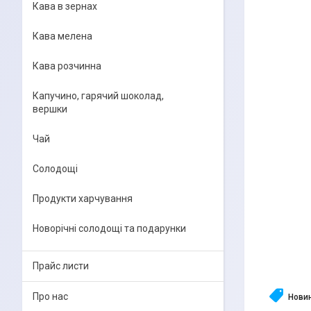
Кава в зернах
Кава мелена
Кава розчинна
Капучино, гарячий шоколад,
вершки
Чай
Солодощі
Продукти харчування
Новорічні солодощі та подарунки
Прайс листи
Про нас
Нови