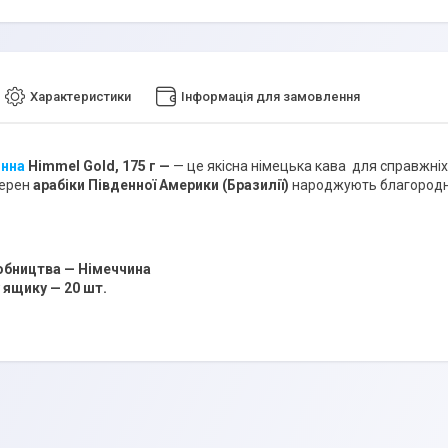
Характеристики
Інформація для замовлення
инна
Himmel Gold, 175 г —
— це якісна німецька кава для справжніх
ерен
арабіки Південної Америки (Бразилії)
народжують благородну
обництва — Німеччина
у ящику — 20 шт.