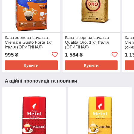
Кава зернова Lavazza
Кава в зернах Lavazza
Кава
Crema e Gusto Forte 1кг,
Qualita Ого, 1 кг, Італія
Crem
Італія (ОРИГИНАЛ)
(ОРИГІНАЛ)
(синя
(ОР
995
1 584
1 1
₴
₴
Купити
Купити
Акційні пропозиції та новинки