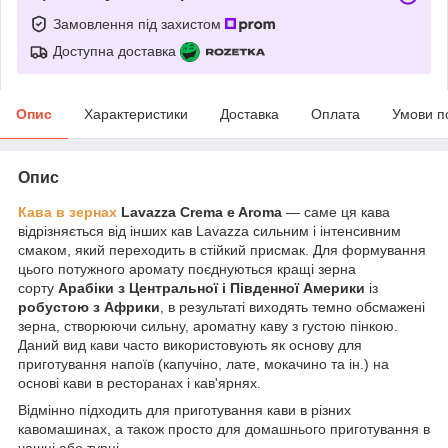
Замовлення під захистом
Доступна доставка
Опис
Характеристики
Доставка
Оплата
Умови п
Опис
Кава в зернах
Lavazza Crema e Aroma
― саме ця кава
відрізняється від інших кав Lavazza сильним і інтенсивним
смаком, який переходить в стійкий присмак. Для формування
цього потужного аромату поєднуються кращі зерна
сорту
Арабіки з Центральної і Південної Америки
із
робустою з Африки
, в результаті виходять темно обсмажені
зерна, створюючи сильну, ароматну каву з густою пінкою.
Даний вид кави часто використовують як основу для
приготування напоїв (капучіно, лате, мокачино та ін.) на
основі кави в ресторанах і кав'ярнях.
Відмінно підходить для приготування кави в різних
кавомашинах, а також просто для домашнього приготування в
чашці або турці.