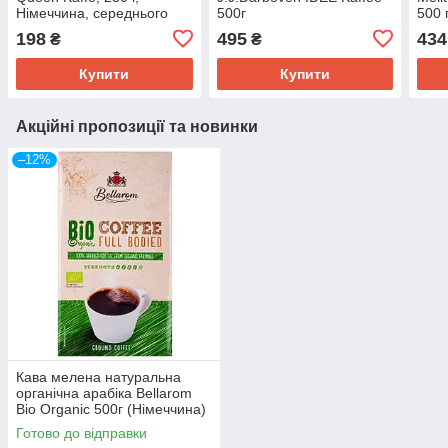
Німеччина, середнього
500г
500 
обсмажування
198
495
434
₴
₴
Купити
Купити
Акційні пропозиції та новинки
–12%
Кава мелена натуральна
органічна арабіка Bellarom
Bio Organic 500г (Німеччина)
Готово до відправки