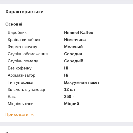
Характеристики
Основні
Виробник
Himmel Kaffee
Країна виробник
Німеччина
Форма випуску
Мелений
Ступінь обсмаження
Середня
Ступінь помелу
Середній
Без кофеїну
Ні
Ароматизатор
Ні
Тип упаковки
Вакуумний пакет
Кількість в упаковці
12 шт.
Вага
250 г
Міцність кави
Міцний
Приховати