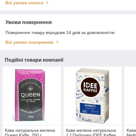
Всі умови оплати
Умови повернення
Повернення товару впродовж 14 днів за домовленістю
Всі умови повернення
Подібні товари компанії
Кава натуральна мелена
Кава мелена натуральна
Кава
Queen Kaffe, 250 г,
J.J.Darboven IDEE Kaffee
Meli