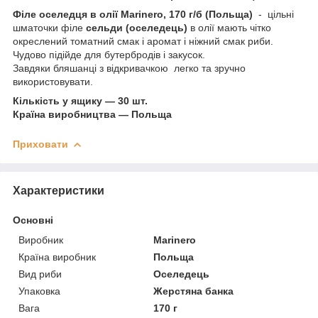
Філе оселедця в олії Marinero, 170 г/б (Польща)
- цільні
шматочки філе
сельди (оселедець)
в олії мають чітко
окреслений томатний смак і аромат і ніжний смак риби.
Чудово підійде для бутербродів і закусок.
Завдяки бляшанці з відкривачкою легко та зручно
використовувати.
Кількість у ящику — 30 шт.
Країна виробництва — Польща
Приховати
Характеристики
Основні
Виробник
Marinero
Країна виробник
Польща
Вид риби
Оселедець
Упаковка
Жерстяна банка
Вага
170 г