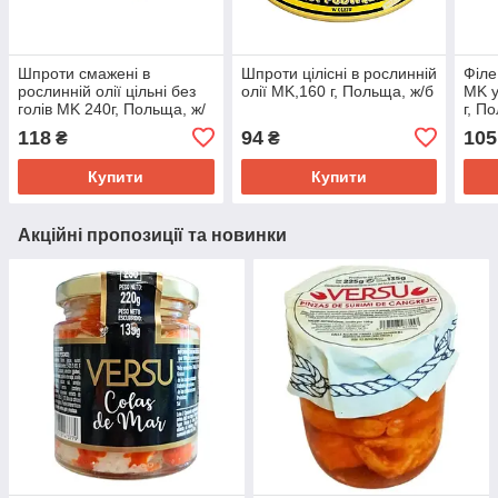
Шпроти смажені в
Шпроти цілісні в рослинній
Філе
рослинній олії цільні без
олії MK,160 г, Польща, ж/б
MK у
голів MK 240г, Польща, ж/
г, П
б
Оме
118
94
105
₴
₴
Купити
Купити
Акційні пропозиції та новинки