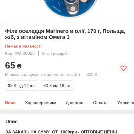
Філе оселедця Marinero в олії, 170 г, Польща,
ж/б, з вітаміном Омега 3
Немає в наявності
Код: ФО-00023
Опт і роздріб
65
₴
Мінімальна сума замовлення на сайті — 300 ₴
63 ₴
від 12 шт.
60 ₴
від 16 шт.
Опис
Характеристики
Доставка
Оплата
Умови п
Опис
ЗА ЗАКАЗЬ НА СУМУ ОТ 1000грн - ОПТОВЫЕ ЦЕНЫ