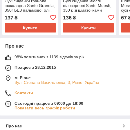
Сухі сніданки гранола
Сухі сніданки мюслі
Шоко
шоколадна Sante Granola,
цілозернові Sante Muesli,
Mess
350г БЕЗ пальмової олії,
350 г, зі шматочками
сухі
без сиропу
тропічних фруктів, мюслі з
швид
137
136
67
₴
₴
горіхами, кранчі
Купити
Купити
Про нас
98% позитивних з 1139 відгуків за рік
Працює з 28.12.2015
м. Рівне
Вул. Степана Васильченка, 3, Рівне, Україна
Контакти
Сьогодні працює з 09:00 до 18:00
Показати весь графік роботи
Про нас