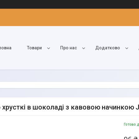
ловна
Товари
Про нас
Додатково
 хрусткі в шоколаді з кавовою начинкою Je
Готово 