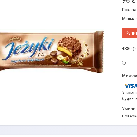
96 ₴
Показат
Мініма
Купи
+380 (9
У компа
будь-я
поверн