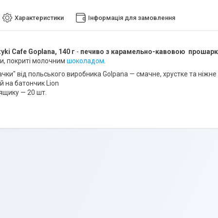
Характеристики
Інформація для замовлення
yki Cafe Goplana, 140 г
-
печиво з карамельно-кавовою проша
и, покриті молочним
шоколадом
.
ачки" від польського виробника Golpana — смачне, хрустке та ніжне
й на батончик Lion
 ящику — 20 шт.