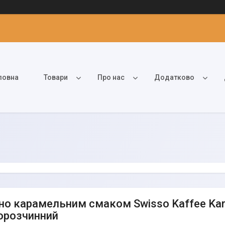
ловна
Товари
Про нас
Додатково
но карамельним смаком Swisso Kaffee Kara
орозчинний