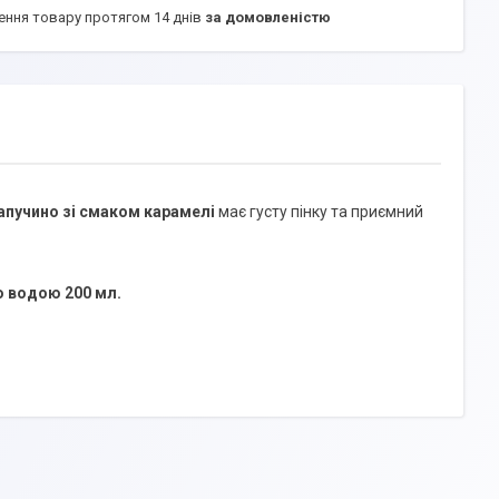
ення товару протягом 14 днів
за домовленістю
апучино зі смаком карамелі
має густу пінку та приємний
ю водою 200 мл.