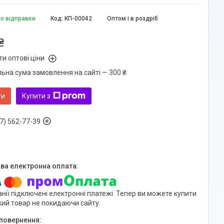
до відправки
Код:
КП-00042
Оптом і в роздріб
₴
и оптові ціни
льна сума замовлення на сайті — 300 ₴
ти
Купити з
7) 562-77-39
нії підключені електронні платежі. Тепер ви можете купити
кий товар не покидаючи сайту.