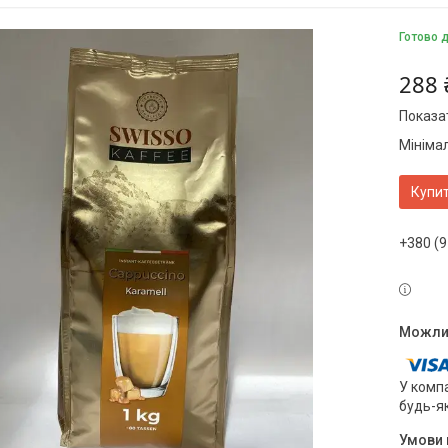
Готово 
288 
Показат
Мініма
Купи
+380 (9
У компа
будь-я