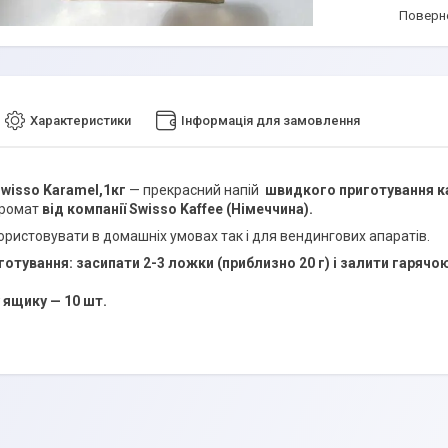
поверн
Характеристики
Інформація для замовлення
wisso Karamel,1кг
— прекрасний напій
швидкого приготування к
аромат
від компанії Swisso Kaffee (Німеччина).
ристовувати в домашніх умовах так і для вендингових апаратів.
готування: засипати 2-3 ложки (приблизно 20 г) і залити гарячо
у ящику — 10 шт.