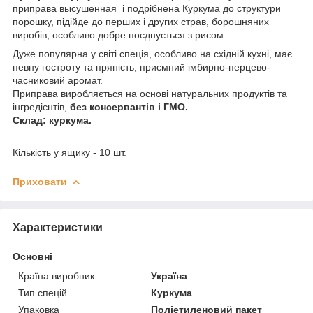
приправа высушенная і подрібнена Куркума до структури
порошку, підійде до перших і других страв, борошняних
виробів, особливо добре поєднується з рисом.
Дуже популярна у світі спеція, особливо на східній кухні, має
певну гостроту та пряність, приємний імбирно-перцево-
часниковий аромат.
Приправа виробляється на основі натуральних продуктів та
інгредієнтів,
без консервантів і ГМО.
Склад: куркума.
Кількість у ящику - 10 шт.
Приховати
Характеристики
Основні
Країна виробник
Україна
Тип спецій
Куркума
Упаковка
Поліетиленовий пакет