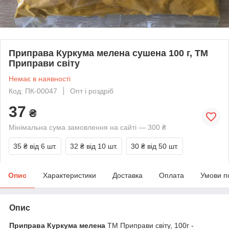
Приправа Куркума мелена сушена 100 г, ТМ
Приправи світу
Немає в наявності
Код: ПК-00047
Опт і роздріб
37
₴
Мінімальна сума замовлення на сайті — 300 ₴
35 ₴
від 6 шт.
32 ₴
від 10 шт.
30 ₴
від 50 шт.
Опис
Характеристики
Доставка
Оплата
Умови п
Опис
Приправа Куркума мелена
ТМ Приправи світу, 100г -