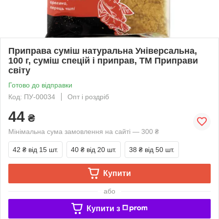
Приправа суміш натуральна Універсальна,
100 г, суміш спецій і приправ, ТМ Приправи
світу
Готово до відправки
Код: ПУ-00034
Опт і роздріб
44
₴
Мінімальна сума замовлення на сайті — 300 ₴
42 ₴
від 15 шт.
40 ₴
від 20 шт.
38 ₴
від 50 шт.
Купити
або
Купити з