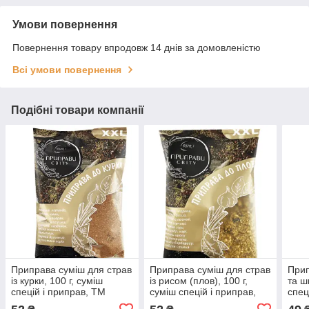
Умови повернення
Повернення товару впродовж 14 днів за домовленістю
Всі умови повернення
Подібні товари компанії
Приправа суміш для страв
Приправа суміш для страв
Прип
із курки, 100 г, суміш
із рисом (плов), 100 г,
та ш
спецій і приправ, ТМ
суміш спецій і приправ,
спец
Приправі світу
ТМ Приправи свету
Прип