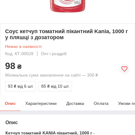
Соус кетчуп томатний пікантний Kania, 1000 г
у пляшці з дозатором
Немає в наявності
Код: КТ-00028
Опт і роздріб
98
₴
Мінімальна сума замовлення на сайті — 300 ₴
93 ₴
від 6 шт.
85 ₴
від 10 шт.
Опис
Характеристики
Доставка
Оплата
Умови п
Опис
Кетчуп томатний KANIA пікантний, 1000 г
-