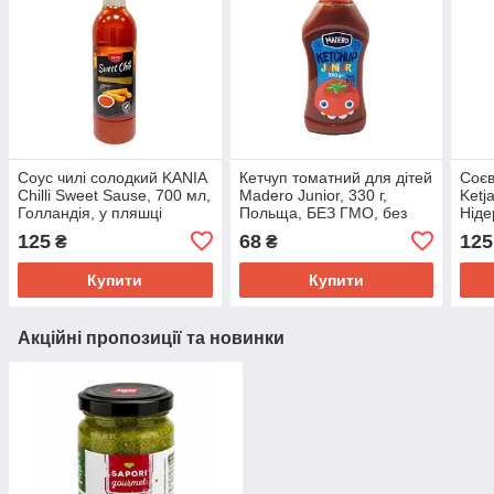
Соус чилі солодкий KANIA
Кетчуп томатний для дітей
Соєв
Chilli Sweet Sause, 700 мл,
Madero Junior, 330 г,
Ketj
Голландія, у пляшці
Польща, БЕЗ ГМО, без
Ніде
барвників
прян
125
68
125
₴
₴
Купити
Купити
Акційні пропозиції та новинки