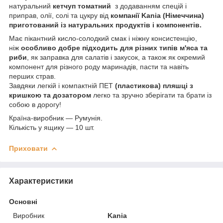
натуральний
кетчуп томатний
з додаванням спецій і
приправ, олії, солі та цукру від
компанії Kania (Німеччина)
приготований із натуральних продуктів і компонентів.
Має пікантний кисло-солодкий смак і ніжну консистенцію,
ніж
особливо добре підходить для різних типів м'яса та
риби
, як заправка для салатів і закусок, а також як окремий
компонент для різного роду маринадів, пасти та навіть
перших страв.
Завдяки легкій і компактній ПЕТ
(пластикова) пляшці з
кришкою та дозатором
легко та зручно зберігати та брати із
собою в дорогу!
Країна-виробник — Румунія.
Кількість у ящику — 10 шт.
Приховати
Характеристики
Основні
Виробник
Kania