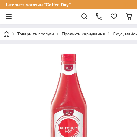
Інтернет магазин "Coffee Day"
Товари та послуги
Продукти харчування
Соус, майон