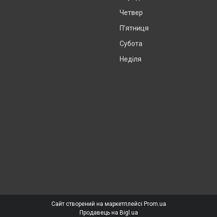
Четвер
Пʼятниця
Субота
Неділя
Сайт створений на маркетплейсі
Prom.ua
Продавець на Bigl.ua