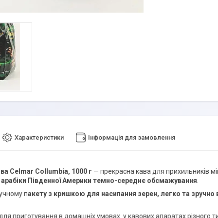
Характеристики
Інформація для замовлення
ва Celmar Collumbia, 1000 г
— прекрасна кава для прихильників мі
а арабіки Південної Америки темно-середнє обсмажування
.
учному п
акету з кришкою для насипання зерен, легко та зручно 
для приготування в домашніх умовах у кавових апаратах різного тип