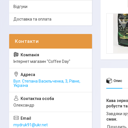
Відгуки
Доставка та оплата
Інтернет магазин "Coffee Day"
Опис
Вул. Степана Васильченка, 3, Рівне,
Україна
Кава зерно
Олександр
робусти т
Завдяки зр
смак.
mydruk91@ukr.net
Підходить 