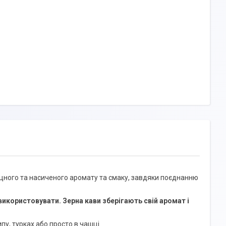
цного та насиченого аромату та смаку, завдяки поєднанню
використовувати. Зерна кави зберігають свій аромат і
у, турках або просто в чашці.