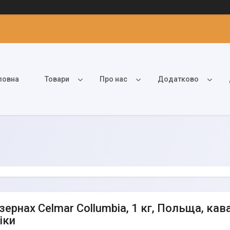
ловна
Товари
Про нас
Додатково
зернах Celmar Collumbia, 1 кг, Польща, ка
іки