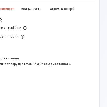
 наявності
Код:
КЗ-000111
Оптом і в роздріб
₴
и оптові ціни
7) 562-77-39
ення товару протягом 14 днів
за домовленістю