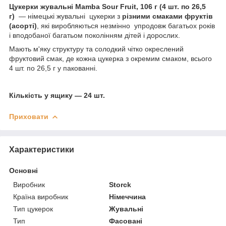
Цукерки жувальні Mamba Sour Fruit, 106 г (4 шт. по 26,5
г)
— німецькі жувальні цукерки з
різними смаками фруктів
(асорті)
, які виробляються незмінно упродовж багатьох років
і вподобаної багатьом поколінням дітей і дорослих.
Мають м'яку структуру та солодкий чітко окреслений
фруктовий смак, де кожна цукерка з окремим смаком, всього
4 шт. по 26,5 г у пакованні.
Кількість у ящику — 24 шт.
Приховати
Характеристики
Основні
Виробник
Storck
Країна виробник
Німеччина
Тип цукерок
Жувальні
Тип
Фасовані