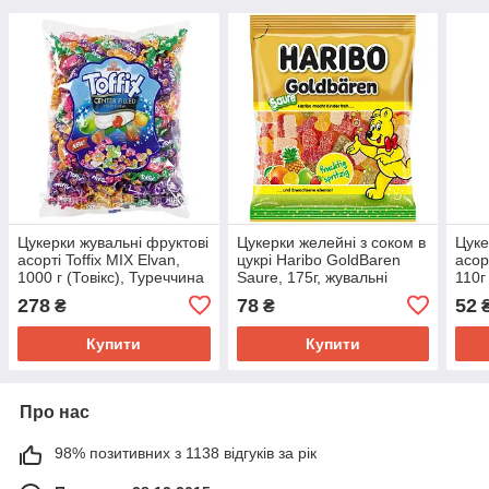
Цукерки жувальні фруктові
Цукерки желейні з соком в
Цуке
асорті Toffix MIX Elvan,
цукрі Haribo GoldBaren
асор
1000 г (Товікс), Туреччина
Saure, 175г, жувальні
110г 
цукерки Харібо,
Німе
278
78
52
₴
₴
ведмедики
Купити
Купити
Про нас
98% позитивних з 1138 відгуків за рік