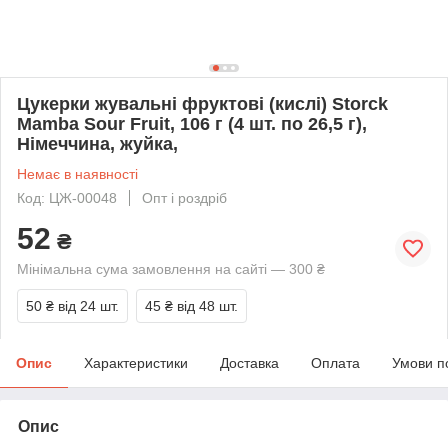
Цукерки жувальні фруктові (кислі) Storck
Mamba Sour Fruit, 106 г (4 шт. по 26,5 г),
Німеччина, жуйка,
Немає в наявності
Код: ЦЖ-00048
Опт і роздріб
52
₴
Мінімальна сума замовлення на сайті — 300 ₴
50 ₴
від 24 шт.
45 ₴
від 48 шт.
Опис
Характеристики
Доставка
Оплата
Умови п
Опис