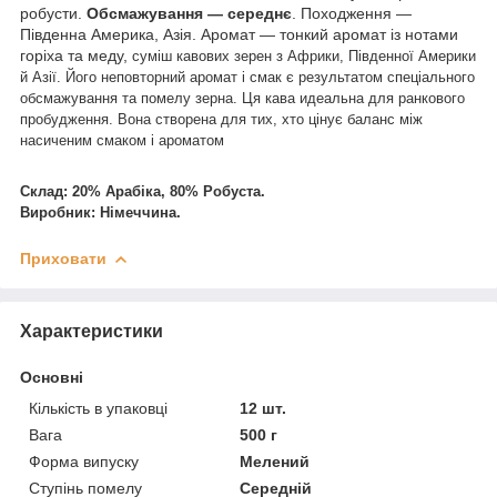
робусти.
Обсмажування — середнє
. Походження —
Південна Америка, Азія. Аромат — тонкий аромат із нотами
горіха та меду,
суміш кавових зерен з Африки, Південної Америки
й Азії. Його неповторний аромат і смак є результатом спеціального
обсмажування та помелу зерна. Ця кава идеальна для ранкового
пробудження. Вона створена для тих, хто цінує баланс між
насиченим смаком і ароматом
Склад: 20% Арабіка, 80% Робуста.
Виробник: Німеччина.
Приховати
Характеристики
Основні
Кількість в упаковці
12 шт.
Вага
500 г
Форма випуску
Мелений
Ступінь помелу
Середній