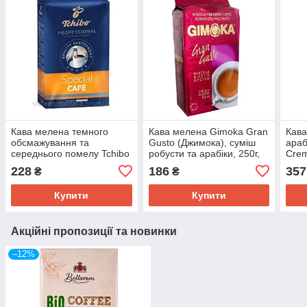
Кава мелена темного
Кава мелена Gimoka Gran
Кава
обсмажування та
Gusto (Джимока), суміш
араб
середнього помелу Tchibo
робусти та арабіки, 250г,
Crem
Special Cafe, 250г,
Італія
228
186
357
₴
₴
Польща, суміш робусти та
арабіки
Купити
Купити
Акційні пропозиції та новинки
–12%