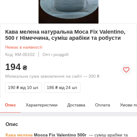
Кава мелена натуральна Moca Fix Valentino,
500 г Німеччина, cуміш арабіки та робусти
Немає в наявності
Код: КМ-00102
Опт і роздріб
194
₴
Мінімальна сума замовлення на сайті — 300 ₴
190 ₴
від 10 шт.
186 ₴
від 24 шт.
Опис
Характеристики
Доставка
Оплата
Умови п
Опис
Кава мелена
Mocca Fix Valentino 500г
— суміш арабіки та