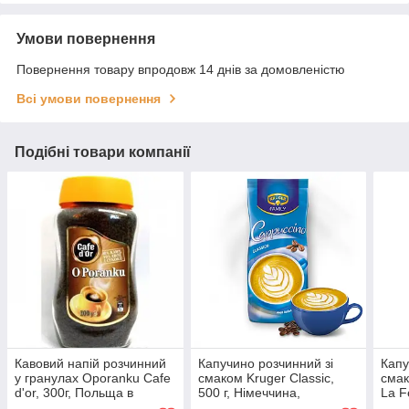
Умови повернення
Повернення товару впродовж 14 днів за домовленістю
Всі умови повернення
Подібні товари компанії
Кавовий напій розчинний
Капучино розчинний зі
Капу
у гранулах Oporanku Cafe
смаком Kruger Classic,
смак
d'or, 300г, Польща в
500 г, Німеччина,
La F
скляній банці, м'який,
125 г