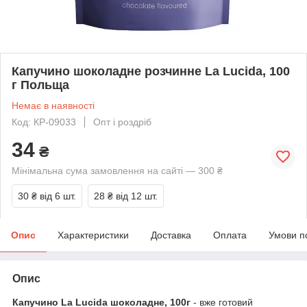
Капучино шоколадне розчинне La Lucida, 100
г Польща
Немає в наявності
Код: КР-09033
Опт і роздріб
34
₴
Мінімальна сума замовлення на сайті — 300 ₴
30 ₴
від 6 шт.
28 ₴
від 12 шт.
Опис
Характеристики
Доставка
Оплата
Умови п
Опис
Капучино La Lucida шоколадне, 100г
- вже готовий