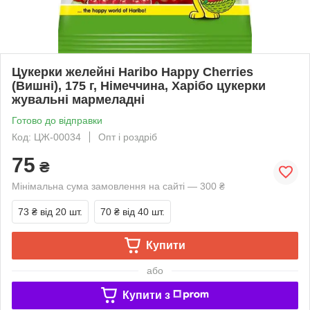
Цукерки желейні Haribo Happy Cherries
(Вишні), 175 г, Німеччина, Харібо цукерки
жувальні мармеладні
Готово до відправки
Код: ЦЖ-00034
Опт і роздріб
75
₴
Мінімальна сума замовлення на сайті — 300 ₴
73 ₴
від 20 шт.
70 ₴
від 40 шт.
Купити
або
Купити з