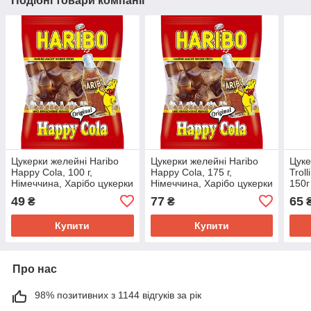
Подібні товари компанії
Цукерки желейні Haribo
Цукерки желейні Haribo
Цуке
Happy Cola, 100 г,
Happy Cola, 175 г,
Troll
Німеччина, Харібо цукерки
Німеччина, Харібо цукерки
150г
жувальні мармеладні
жувальні мармеладні
49
77
65
₴
₴
Купити
Купити
Про нас
98% позитивних з 1144 відгуків за рік