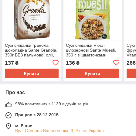
Сухі сніданки гранола
Сухі сніданки мюслі
Сухі
шоколадна Sante Granola,
цілозернові Sante Muesli,
фрук
350г БЕЗ пальмової олії,
350 г, зі шматочками
Vitan
без сиропу
тропічних фруктів, мюслі з
шмат
137
136
266
₴
₴
горіхами, кранчі
Купити
Купити
Про нас
98% позитивних з 1139 відгуків за рік
Працює з 28.12.2015
м. Рівне
Вул. Степана Васильченка, 3, Рівне, Україна