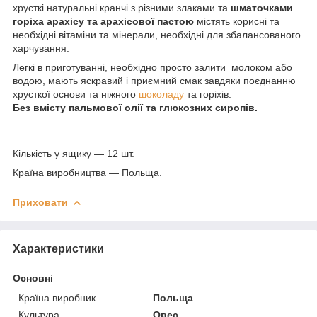
хрусткі натуральні кранчі з різними злаками та
шматочками
горіха арахісу та арахісової пастою
містять корисні та
необхідні вітаміни та мінерали, необхідні для збалансованого
харчування.
Легкі в приготуванні, необхідно просто залити молоком або
водою, мають яскравий і приємний смак завдяки поєднанню
хрусткої основи та ніжного
шоколаду
та горіхів.
Без вмісту пальмової олії та глюкозних сиропів.
Кількість у ящику — 12 шт.
Країна виробництва — Польща.
Приховати
Характеристики
Основні
Країна виробник
Польща
Культура
Овес