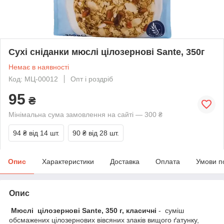
Сухі сніданки мюслі цілозернові Sante, 350г
Немає в наявності
Код: МЦ-00012
Опт і роздріб
95
₴
Мінімальна сума замовлення на сайті — 300 ₴
94 ₴
від 14 шт.
90 ₴
від 28 шт.
Опис
Характеристики
Доставка
Оплата
Умови п
Опис
Мюслі цілозернові Sante, 350 г, класичні
- суміш
обсмажених цілозернових вівсяних злаків вищого ґатунку,