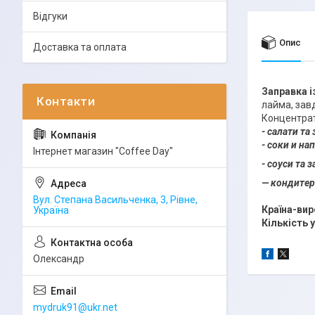
Відгуки
Опис
Доставка та оплата
Заправка і
лайма, завд
Концентрат
-
салати та 
- соки и на
Інтернет магазин "Coffee Day"
- соуси та 
— кондитер
Вул. Степана Васильченка, 3, Рівне,
Країна-ви
Україна
Кількість 
Олександр
mydruk91@ukr.net