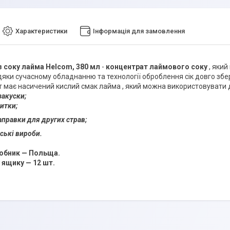
Характеристики
Інформація для замовлення
з соку лайма Helcom, 380 мл
-
концентрат лаймового соку
, який
яки сучасному обладнанню та технології оброблення сік довго збері
 має насичений кислий смак лайма , який можна використовувати д
закуски;
питки;
заправки для других страв;
ські вироби.
робник — Польща.
у ящику — 12 шт.