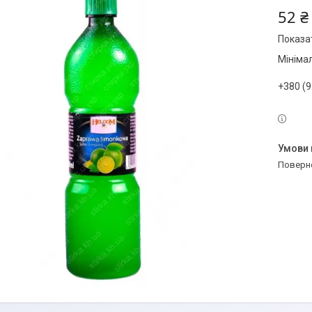
52 ₴
Показат
Мініма
+380 (9
поверн