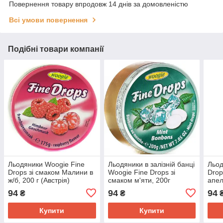
Повернення товару впродовж 14 днів за домовленістю
Всі умови повернення
Подібні товари компанії
Льодяники Woogie Fine
Льодяники в залізній банці
Льод
Drops зі смаком Малини в
Woogie Fine Drops зі
Drop
ж/б, 200 г (Австрія)
смаком м'яти, 200г
апел
(Австрія)
банц
94
94
94
₴
₴
Купити
Купити