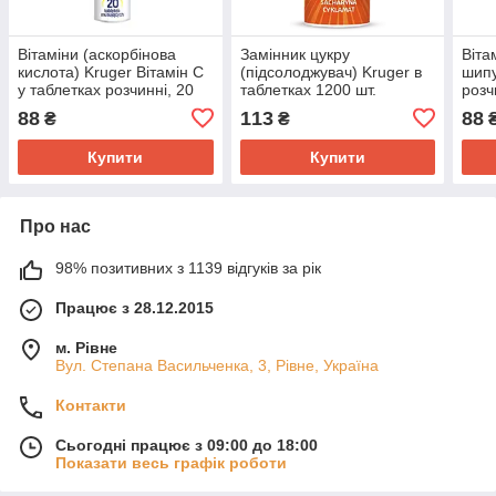
Вітаміни (аскорбінова
Замінник цукру
Віта
кислота) Kruger Вітамін C
(підсолоджувач) Kruger в
шипу
у таблетках розчинні, 20
таблетках 1200 шт.
розч
шт., Польща, зі смаком
цукрозамінник
88
113
88
₴
₴
лимона
Купити
Купити
Про нас
98% позитивних з 1139 відгуків за рік
Працює з 28.12.2015
м. Рівне
Вул. Степана Васильченка, 3, Рівне, Україна
Контакти
Сьогодні працює з 09:00 до 18:00
Показати весь графік роботи