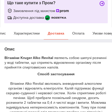
Що таке купити з Пром?
Замовлення під захистом
Доступна доставка
пис
Характеристики
Доставка
Оплата
Умови пове
Опис
Вітаміни Kruger Alko Revital
являють собою шипучі розчинні
у воді таблетки, що сприяють відновленню організму після
прийняття спиртовмісних напоїв.
Спосіб застосування
Вітаміни Alko Revital зволожать зневоднений алкоголем
організм і відновлять електроліти. Калій підтримає функції
серцево-судинної і нервової систем. Холін сприятиме роботі
печінки. Щоб прибрати похмільний синдром, досить
розчинити 2 таблетки на 0,4 л чистої води і випити. Можлива
індивідуальна непереносимість компонентів. Тому при появі
негативної реакції слід припинити прийом цих вітамінів і