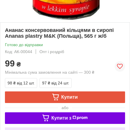
Ананас консервований кільцями в сиропі
Ananas plastry M&K (Польща), 565 г ж/б
Готово до відправки
Код: АК-00044
Опт і роздріб
99
₴
Мінімальна сума замовлення на сайті — 300 ₴
98 ₴
від 12 шт.
97 ₴
від 24 шт.
Купити
або
Купити з