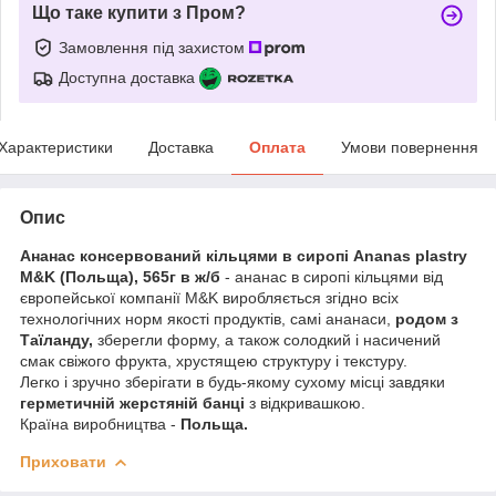
Що таке купити з Пром?
Замовлення під захистом
Доступна доставка
Характеристики
Доставка
Оплата
Умови повернення
Опис
Ананас консервований кільцями в сиропі Ananas plastry
M&K (Польща), 565г в ж/б
- ананас в сиропі кільцями від
європейської компанії M&K виробляється згідно всіх
технологічних норм якості продуктів, самі ананаси,
родом з
Таїланду,
зберегли форму, а також солодкий і насичений
смак свіжого фрукта, хрустящею структуру і текстуру.
Легко і зручно зберігати в будь-якому сухому місці завдяки
герметичній жерстяній банці
з відкривашкою.
Країна виробництва -
Польща.
Приховати