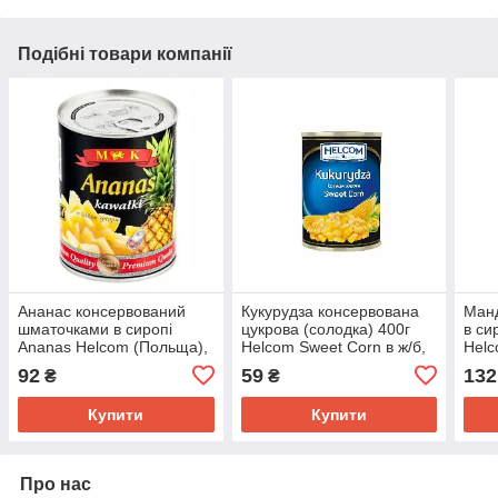
Подібні товари компанії
Ананас консервований
Кукурудза консервована
Манд
шматочками в сиропі
цукрова (солодка) 400г
в си
Ananas Helcom (Польща),
Helcom Sweet Corn в ж/б,
Helc
565 г ж/б
Польща
92
59
132
₴
₴
Купити
Купити
Про нас