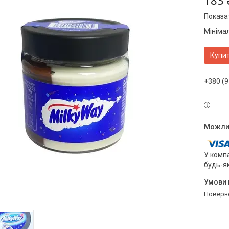
183 
Показат
Мініма
Купи
+380 (9
У компа
будь-я
поверн