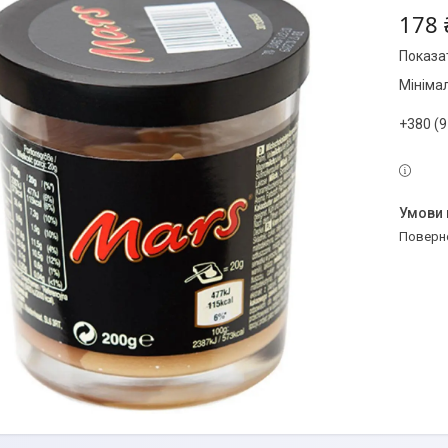
178 
Показат
Мініма
+380 (9
поверн