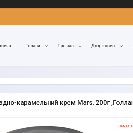
ловна
Товари
Про нас
Додатково
дно-карамельний крем Mars, 200г ,Голлан
Немає в