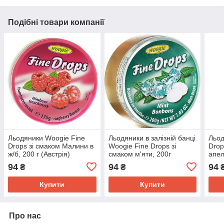
Подібні товари компанії
Льодяники Woogie Fine
Льодяники в залізній банці
Льод
Drops зі смаком Малини в
Woogie Fine Drops зі
Drop
ж/б, 200 г (Австрія)
смаком м'яти, 200г
апел
(Австрія)
банц
94
94
94
₴
₴
Купити
Купити
Про нас