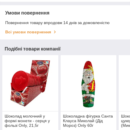
Умови повернення
Повернення товару впродовж 14 днів за домовленістю
Всі умови повернення
Подібні товари компанії
Шоколад молочний у
Шоколадна фігурка Санта
Шоко
формі монети - серця у
Клауса Миколай (Дід
цуке
фользі Only, 21,5г
Мороз) Only 60г
(Мик
(Австрія)
(Авс