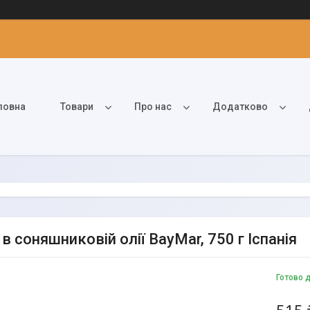
ловна
Товари
Про нас
Додатково
в соняшниковій олії BayMar, 750 г Іспанія
Готово 