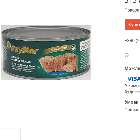
515 
Показат
Купи
+380 (9
У компа
будь-я
поверн