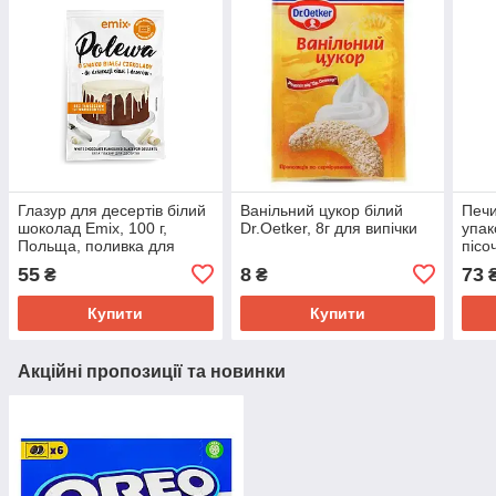
Глазур для десертів білий
Ванільний цукор білий
Печи
шоколад Emix, 100 г,
Dr.Oetker, 8г для випічки
упак
Польща, поливка для
пісо
тортів
начи
55
8
73
₴
₴
кре
Купити
Купити
Акційні пропозиції та новинки