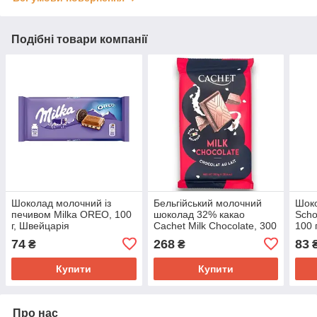
Подібні товари компанії
Шоколад молочний із
Бельгійський молочний
Шоко
печивом Milka OREO, 100
шоколад 32% какао
Scho
г, Швейцарія
Сachet Milk Chocolate, 300
100 
г
шоко
74
268
83
₴
₴
Купити
Купити
Про нас